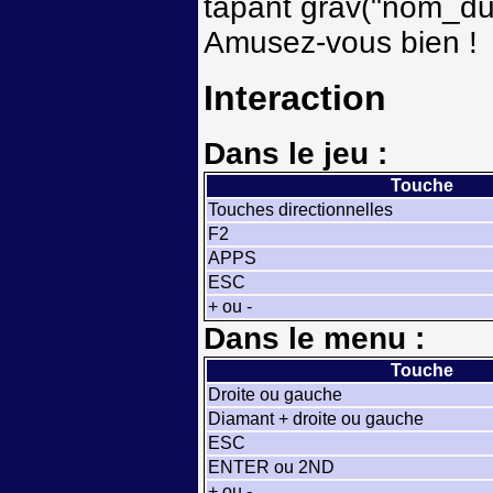
tapant grav("nom_du
Amusez-vous bien !
Interaction
Dans le jeu :
Touche
Touches directionnelles
F2
APPS
ESC
+ ou -
Dans le menu :
Touche
Droite ou gauche
Diamant + droite ou gauche
ESC
ENTER ou 2ND
+ ou -