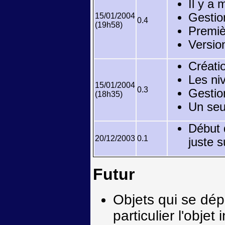
Il y a 
Gestio
15/01/2004
0.4
(19h58)
Premiè
Versio
Créatio
Les niv
15/01/2004
0.3
Gestion
(18h35)
Un seu
Début d
20/12/2003
0.1
juste s
Futur
Objets qui se dép
particulier l'objet