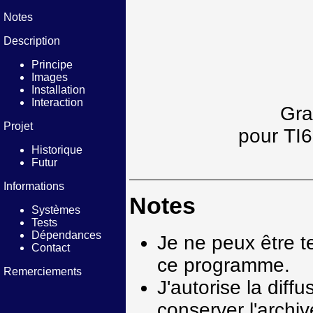
Notes
Description
Principe
Images
Installation
Interaction
Gra
Projet
pour TI6
Historique
Futur
Informations
Notes
Systèmes
Tests
Dépendances
Je ne peux être 
Contact
ce programme.
Remerciements
J'autorise la dif
conserver l'archiv