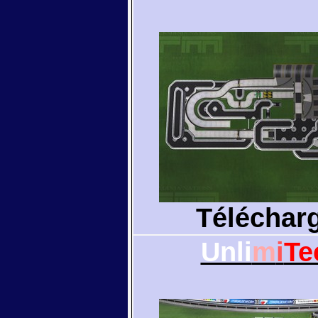
Téléchar
Unli
m
i
Te