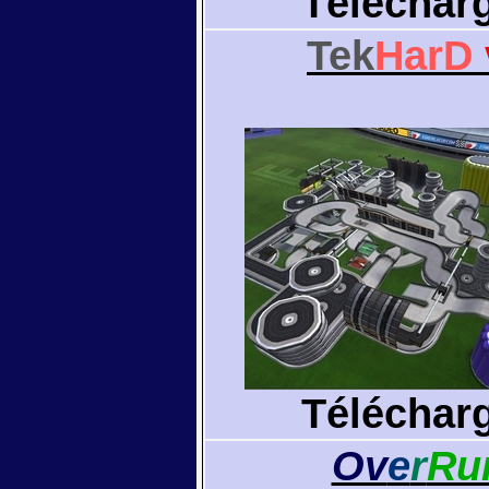
Téléchar
Tek
HarD
Téléchar
Ov
e
r
Ru