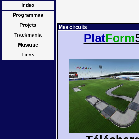
Index
Programmes
Projets
Mes circuits
Plat
Form
Trackmania
Musique
Liens