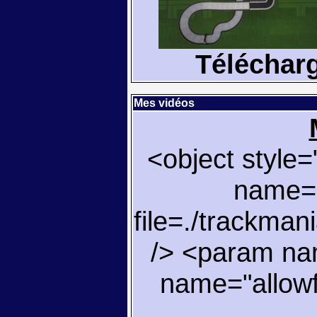
Téléchar
Mes vidéos
<object style
name="
file=./trackmani
/> <param nam
name="allowfu