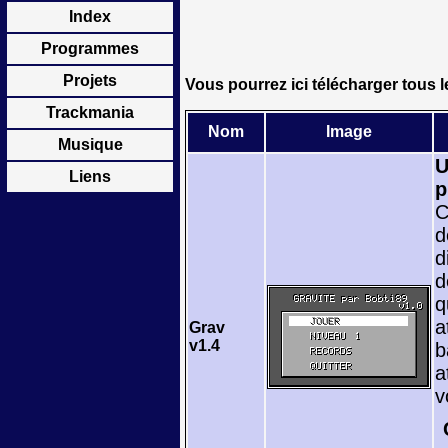
Index
Programmes
Projets
Vous pourrez ici télécharger tous l
Trackmania
Nom
Image
Musique
U
Liens
p
C
d
d
d
q
a
Grav
v1.4
b
a
v