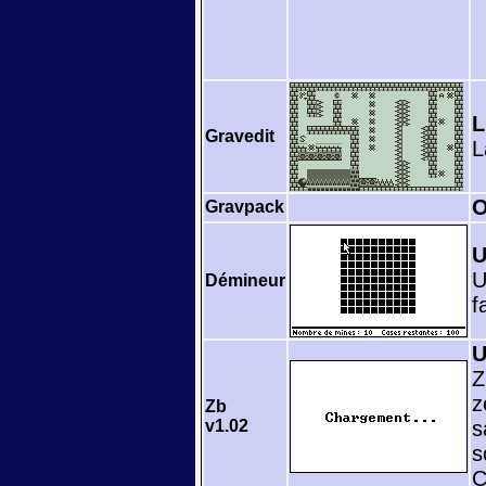
L
Gravedit
L
O
Gravpack
U
U
Démineur
f
U
Z
z
Zb
v1.02
s
s
C