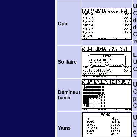
U
C
d
Cpic
d
C
z
L
U
Solitaire
C
U
C
Démineur
basic
p
C
U
L
Yams
e