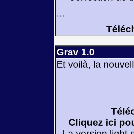
...
Téléch
Grav 1.0
Et voilà, la nouvel
Télé
Cliquez ici po
La version light 