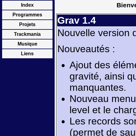
Bienve
Index
Programmes
Grav 1.4
Projets
Nouvelle version d
Trackmania
Musique
Nouveautés :
Liens
Ajout des éléme
gravité, ainsi 
manquantes.
Nouveau menu 
level et le char
Les records so
(permet de sau