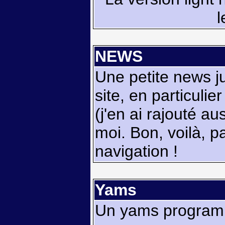
l
NEWS
Une petite news ju
site, en particulie
(j'en ai rajouté au
moi. Bon, voilà,
navigation !
Yams
Un yams programm